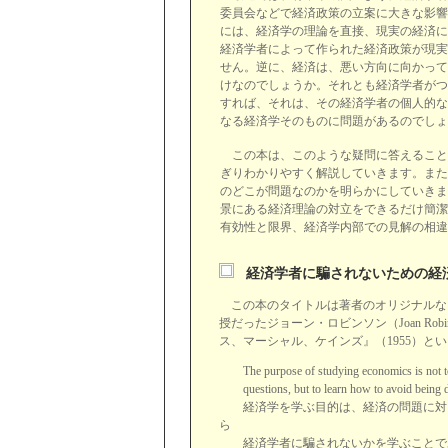
委員会などで経済政策の立案に大きな影響
には、経済学の理論を直接、現実の経済に
経済学者によって作られた経済政策が現実
せん。逆に、経済は、悪い方向に向かって
けなのでしょうか。それとも経済学者がつ
すれば、それは、その経済学者の個人的な
なる経済学そのものに問題があるのでしょ
この本は、このような疑問に答えること
ぎりわかりやすく解説していきます。また
のどこが問題なのかを明らかにしていきま
景にある経済理論の対立をできるだけ簡潔
有効性と限界、経済学内部での見解の相違
経済学者に騙されないための経
この本のタイトルは著者のオリジナルな
授だったジョーン・ロビンソン（Joan Robi
ス、マーシャル、ケインズ』（1955）
The purpose of studying economics is not to 
questions, but to learn how to avoid being d
経済学を学ぶ目的は、経済の問題に対し
ら
経済学者に騙されないかを学ぶことで